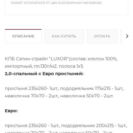
может отличаться от цен в розничных магазинах
ОПИСАНИЕ
КАК КУПИТЬ
ОПЛАТА
Д
КПБ Сатин-страйп "LUXOR"(состав: хлопок 100%,
импортный, пл.130г/м2, полоса 1х1)
2,0-спальный с Евро простыней:
простыня 235х260- 1шт., пододеяльник 175х215 - 1шт.,
наволочка 70х70 - 2шт., наволочка 50х70 - 2шт.
Евро:
простыня 235х260 - 1шт., пододеяльник 200х215 - 1шт.,
наволочка 70х70 - 2шт, наволочка 50х70 - 2шт.