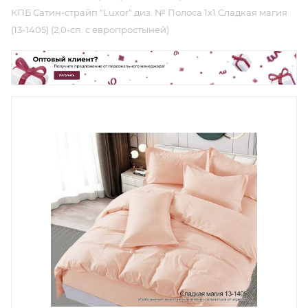
КПБ Сатин-страйп "Luxor" диз. № Полоса 1х1 Сладкая магия
(13-1405) (2,0-сп. с европростыней)